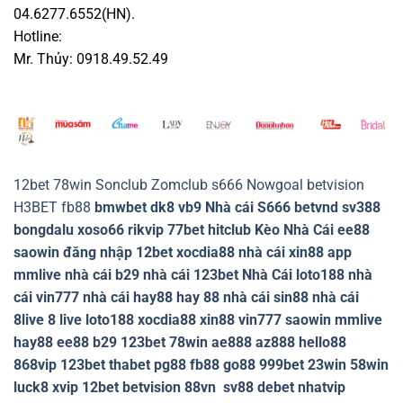
04.6277.6552(HN).
Hotline:
Mr. Thủy: 0918.49.52.49
12bet
78win
Sonclub
Zomclub
s666
Nowgoal
betvision
H3BET
fb88
bmwbet
dk8
vb9
Nhà cái S666
betvnd
sv388
bongdalu
xoso66
rikvip
77bet
hitclub
Kèo Nhà Cái
ee88
saowin
đăng nhập 12bet
xocdia88
nhà cái xin88
app
mmlive
nhà cái b29
nhà cái 123bet
Nhà Cái loto188
nhà
cái vin777
nhà cái hay88
hay 88
nhà cái sin88
nhà cái
8live
8 live
loto188
xocdia88
xin88
vin777
saowin
mmlive
hay88
ee88
b29
123bet
78win
ae888
az888
hello88
868vip
123bet
thabet
pg88
fb88
go88
999bet
23win
58win
luck8
xvip
12bet
betvision
88vn
sv88
debet
nhatvip