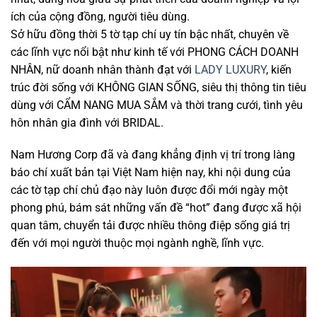
ích của cộng đồng, người tiêu dùng.
Sở hữu đồng thời 5 tờ tạp chí uy tín bậc nhất, chuyên về
các lĩnh vực nổi bật như kinh tế với PHONG CÁCH DOANH
NHÂN, nữ doanh nhân thành đạt với
LADY LUXURY
, kiến
trúc đời sống với KHÔNG GIAN SỐNG, siêu thị thông tin tiêu
dùng với CẨM NANG MUA SẮM và thời trang cưới, tình yêu
hôn nhân gia đình với BRIDAL.
Nam Hương Corp đã và đang khẳng định vị trí trong làng
báo chí xuất bản tại Việt Nam hiện nay, khi nội dung của
các tờ tạp chí chủ đạo này luôn được đổi mới ngày một
phong phú, bám sát những vấn đề “hot” đang được xã hội
quan tâm, chuyển tải được nhiều thông điệp sống giá trị
đến với mọi người thuộc mọi ngành nghề, lĩnh vực.