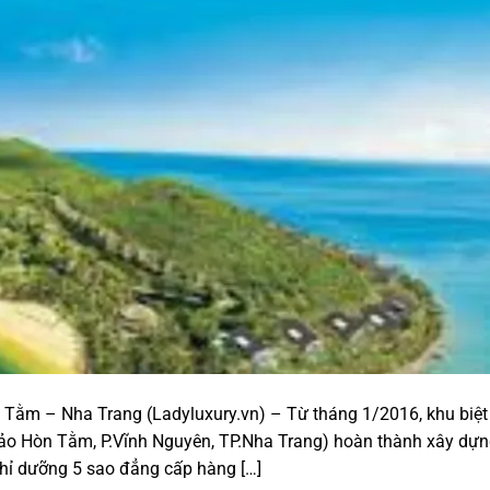
n Tằm – Nha Trang (Ladyluxury.vn) – Từ tháng 1/2016, khu biệt
i đảo Hòn Tằm, P.Vĩnh Nguyên, TP.Nha Trang) hoàn thành xây dự
hỉ dưỡng 5 sao đẳng cấp hàng […]