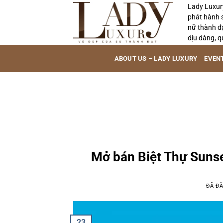
Chuyển
Lady Luxur
phát hành 
đến
nữ thành đ
nội
dịu dàng, q
dung
ABOUT US – LADY LUXURY
EVEN
Mở bán Biệt Thự Sunse
ĐÃ Đ
23