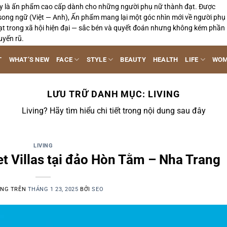
y là ấn phẩm cao cấp dành cho những người phụ nữ thành đạt. Được
song ngữ (Việt — Anh), Ấn phẩm mang lại một góc nhìn mới về người phụ
ạt trong xã hội hiện đại — sắc bén và quyết đoán nhưng không kém phần
uyến rũ.
T
WHAT’S NEW
FACE
STYLE
BEAUTY
HEALTH
LIFE
WOM
LƯU TRỮ DANH MỤC:
LIVING
Living? Hãy tìm hiểu chi tiết trong nội dung sau đây
LIVING
t Villas tại đảo Hòn Tằm – Nha Trang
ĂNG TRÊN
THÁNG 1 23, 2025
BỞI
SEO