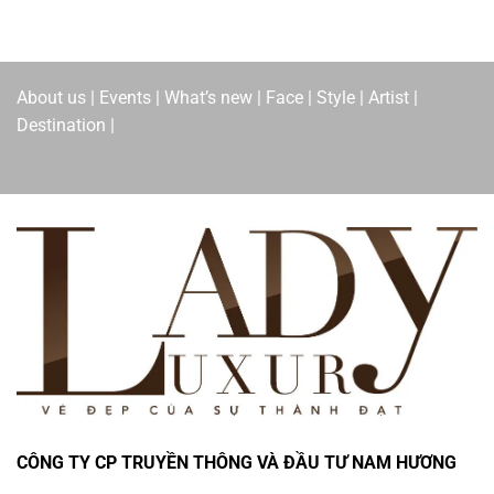
About us | Events | What’s new | Face | Style | Artist |
Destination |
CÔNG TY CP TRUYỀN THÔNG VÀ ĐẦU TƯ NAM HƯƠNG