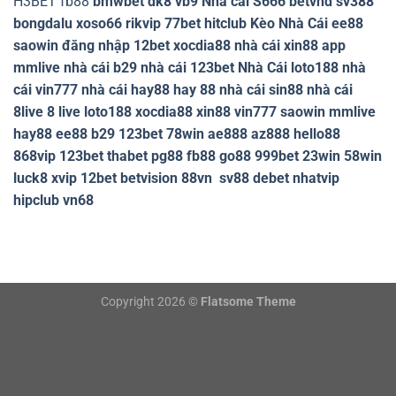
H3BET
fb88
bmwbet
dk8
vb9
Nhà cái S666
betvnd
sv388
bongdalu
xoso66
rikvip
77bet
hitclub
Kèo Nhà Cái
ee88
saowin
đăng nhập 12bet
xocdia88
nhà cái xin88
app
mmlive
nhà cái b29
nhà cái 123bet
Nhà Cái loto188
nhà
cái vin777
nhà cái hay88
hay 88
nhà cái sin88
nhà cái
8live
8 live
loto188
xocdia88
xin88
vin777
saowin
mmlive
hay88
ee88
b29
123bet
78win
ae888
az888
hello88
868vip
123bet
thabet
pg88
fb88
go88
999bet
23win
58win
luck8
xvip
12bet
betvision
88vn
sv88
debet
nhatvip
hipclub
vn68
Copyright 2026 ©
Flatsome Theme