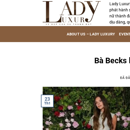
Chuyển
Lady Luxur
phát hành 
đến
nữ thành đ
nội
dịu dàng, q
dung
ABOUT US – LADY LUXURY
EVEN
Bà Becks 
ĐÃ Đ
23
Th1