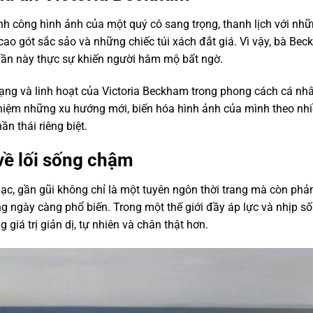
nh công hình ảnh của một quý cô sang trọng, thanh lịch với nh
ao gót sắc sảo và những chiếc túi xách đắt giá. Vì vậy, bà Bec
 lần này thực sự khiến người hâm mộ bất ngờ.
dạng và linh hoạt của Victoria Beckham trong phong cách cá nh
hiệm những xu hướng mới, biến hóa hình ảnh của mình theo nh
n thái riêng biệt.
về lối sống chậm
c, gần gũi không chỉ là một tuyên ngôn thời trang mà còn phả
g ngày càng phổ biến. Trong một thế giới đầy áp lực và nhịp s
giá trị giản dị, tự nhiên và chân thật hơn.