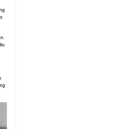
ững
ks
ân.
iều
n
ống