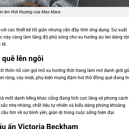
o len thời thượng của Max Mara
với các thiết kế tối giản nhưng vẫn đầy tính ứng dụng. Sự xuất
ục này càng làm tăng độ phủ sóng cho xu hướng áo len dáng rộ
 tế.
 quê lên ngôi
ch thôn nữ còn gợi mở xu hướng thời trang làm mờ danh giới g
len rộng, váy midi, phụ kiện mang đậm hơi thở đồng quê đang tr
nhà mốt danh tiếng khác cũng đang tích cực lăng xê phong cách
 sắc nhẹ nhàng, chất liệu tự nhiên và kiểu dáng phóng khoáng
u tìm về sự bình yên, giản dị trong cuộc sống hiện đại.
ấu ấn Victoria Beckham