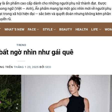
y là ấn phẩm cao cấp dành cho những người phụ nữ thành đạt. Được
song ngữ (Việt — Anh), Ấn phẩm mang lại một góc nhìn mới về người phụ
ạt trong xã hội hiện đại — sắc bén và quyết đoán nhưng không kém phần
uyến rũ.
T
WHAT’S NEW
FACE
STYLE
BEAUTY
HEALTH
LIFE
WOM
TREND
bất ngờ nhìn như gái quê
ĂNG TRÊN
THÁNG 1 23, 2025
BỞI
SEO