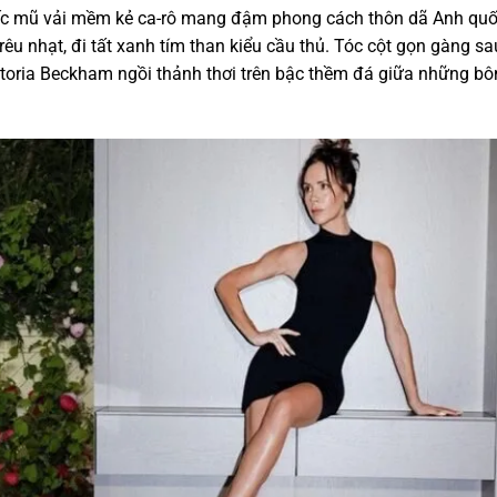
iếc mũ vải mềm kẻ ca-rô mang đậm phong cách thôn dã Anh quố
êu nhạt, đi tất xanh tím than kiểu cầu thủ. Tóc cột gọn gàng sa
ctoria Beckham ngồi thảnh thơi trên bậc thềm đá giữa những b