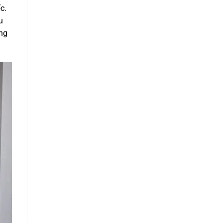
c.
u
ông