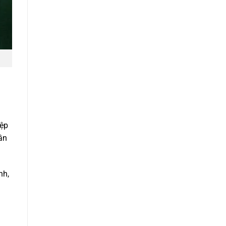
iệp
ần
nh,