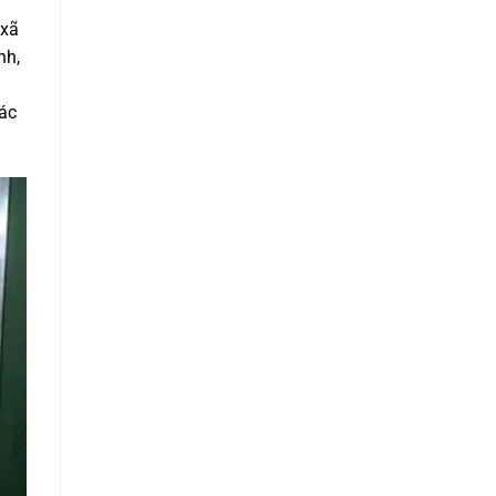
 xã
nh,
các