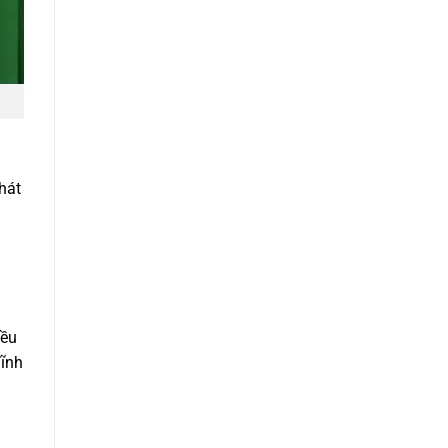
hát
iều
lĩnh