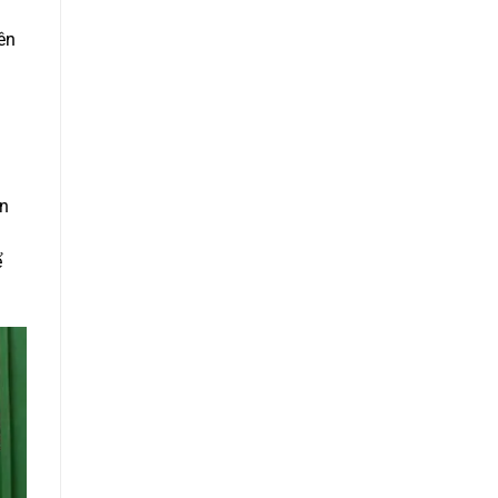
ên
òn
ể