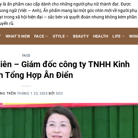
y là ấn phẩm cao cấp dành cho những người phụ nữ thành đạt. Được
song ngữ (Việt — Anh), Ấn phẩm mang lại một góc nhìn mới về người phụ
ạt trong xã hội hiện đại — sắc bén và quyết đoán nhưng không kém phần
uyến rũ.
T
WHAT’S NEW
FACE
STYLE
BEAUTY
HEALTH
LIFE
WOM
FACE
iên – Giám đốc công ty TNHH Kinh
h Tổng Hợp Ân Điển
ĂNG TRÊN
THÁNG 1 23, 2025
BỞI
SEO