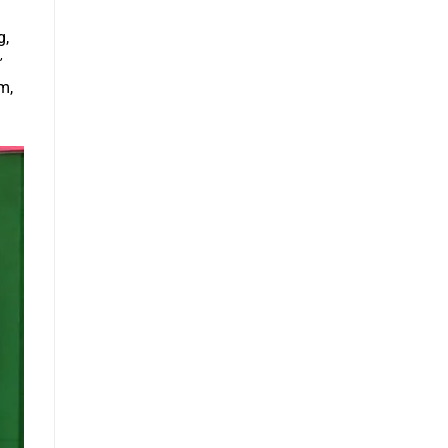
g,
ư
m,