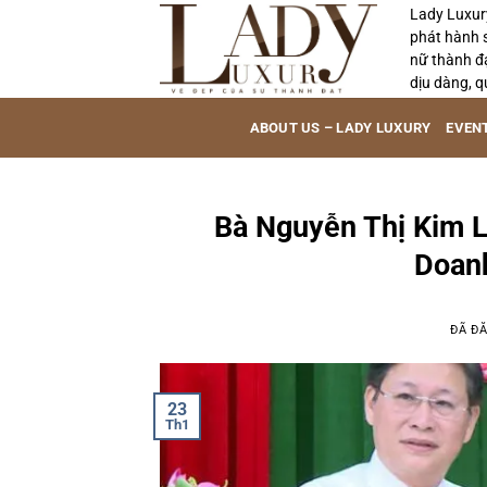
Chuyển
Lady Luxur
phát hành 
đến
nữ thành đ
nội
dịu dàng, q
dung
ABOUT US – LADY LUXURY
EVEN
Bà Nguyễn Thị Kim L
Doan
ĐÃ Đ
23
Th1