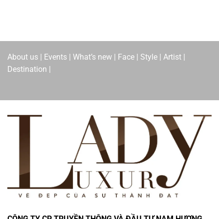
About us | Events | What’s new | Face | Style | Artist |
Destination |
CÔNG TY CP TRUYỀN THÔNG VÀ ĐẦU TƯ NAM HƯƠNG