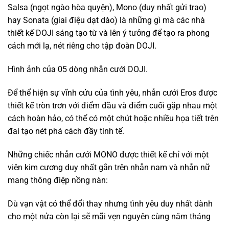
Salsa (ngọt ngào hòa quyện), Mono (duy nhất gửi trao)
hay Sonata (giai điệu dạt dào) là những gì mà các nhà
thiết kế DOJI sáng tạo từ và lên ý tưởng để tạo ra phong
cách mới lạ, nét riêng cho tập đoàn DOJI.
Hình ảnh của 05 dòng nhẫn cưới DOJI.
Để thể hiện sự vĩnh cửu của tình yêu, nhẫn cưới Eros được
thiết kế tròn trơn với điểm đầu và điểm cuối gặp nhau một
cách hoàn hảo, có thể có một chút hoặc nhiều họa tiết trên
đai tạo nét phá cách đầy tinh tế.
Những chiếc nhẫn cưới MONO được thiết kế chỉ với một
viên kim cương duy nhất gắn trên nhẫn nam và nhẫn nữ
mang thông điệp nồng nàn:
Dù vạn vật có thể đổi thay nhưng tình yêu duy nhất dành
cho một nửa còn lại sẽ mãi vẹn nguyên cùng năm tháng