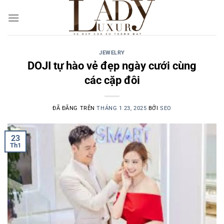
Chuyển
đến
nội
dung
JEWELRY
DOJI tự hào vẻ đẹp ngày cưới cùng
các cặp đôi
ĐÃ ĐĂNG TRÊN
THÁNG 1 23, 2025
BỞI
SEO
23
Th1