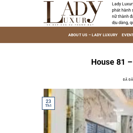
Chuyển
Lady Luxur
phát hành 
đến
nữ thành đ
nội
dịu dàng, q
dung
ABOUT US – LADY LUXURY
EVEN
House 81 –
ĐÃ Đ
23
Th1