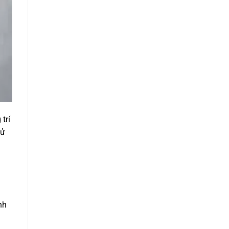
trí
sử
nh