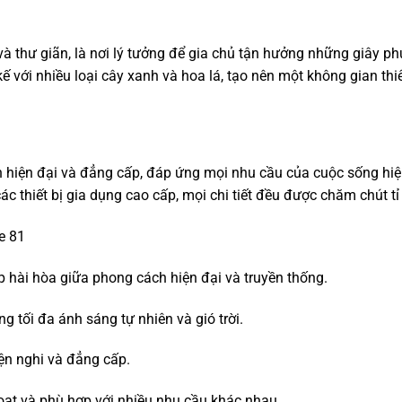
 thư giãn, là nơi lý tưởng để gia chủ tận hưởng những giây ph
kế với nhiều loại cây xanh và hoa lá, tạo nên một không gian thi
ch hiện đại và đẳng cấp, đáp ứng mọi nhu cầu của cuộc sống hi
c thiết bị gia dụng cao cấp, mọi chi tiết đều được chăm chút tỉ
e 81
ợp hài hòa giữa phong cách hiện đại và truyền thống.
 tối đa ánh sáng tự nhiên và gió trời.
iện nghi và đẳng cấp.
oạt và phù hợp với nhiều nhu cầu khác nhau.