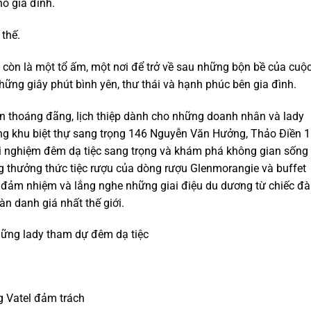
o gia đình.
 thế.
 còn là một tổ ấm, một nơi để trở về sau những bộn bề của cuộ
hững giây phút bình yên, thư thái và hạnh phúc bên gia đình.
n thoáng đãng, lịch thiệp dành cho những doanh nhân và lady
ong khu biệt thự sang trọng 146 Nguyễn Văn Hưởng, Thảo Điền 1
i nghiệm đêm dạ tiệc sang trọng và khám phá không gian sống 
ùng thưởng thức tiệc rượu của dòng rượu Glenmorangie và buffet
 đảm nhiệm và lắng nghe những giai điệu du dương từ chiếc đ
n danh giá nhất thế giới.
ững lady tham dự đêm dạ tiệc
g Vatel đảm trách