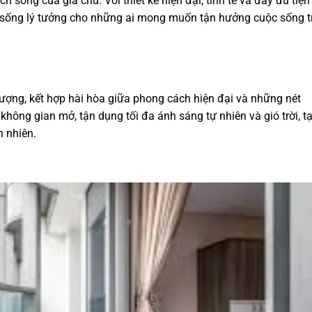
ch sống của gia chủ. Với thiết kế hiện đại, tinh tế và đầy đủ tiện
sống lý tưởng cho những ai mong muốn tận hưởng cuộc sống t
ượng, kết hợp hài hòa giữa phong cách hiện đại và những nét
 không gian mở, tận dụng tối đa ánh sáng tự nhiên và gió trời, t
n nhiên.