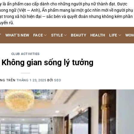
y là ấn phẩm cao cấp dành cho những người phụ nữ thành đạt. Được
song ngữ (Việt — Anh), Ấn phẩm mang lại một góc nhìn mới về người phụ
ạt trong xã hội hiện đại — sắc bén và quyết đoán nhưng không kém phần
uyến rũ.
T
WHAT’S NEW
FACE
STYLE
BEAUTY
HEALTH
LIFE
WOM
CLUB ACTIVITIES
 Không gian sống lý tưởng
ĂNG TRÊN
THÁNG 1 23, 2025
BỞI
SEO