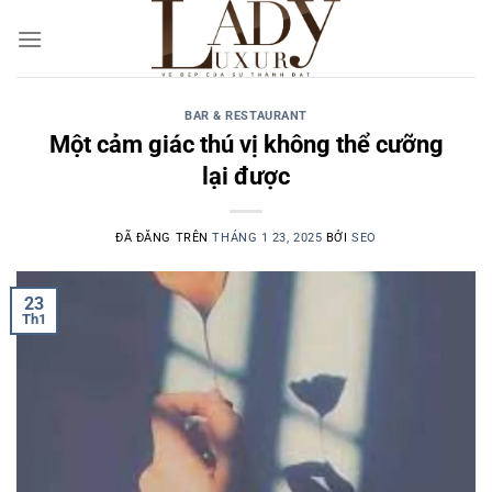
Chuyển
đến
nội
dung
BAR & RESTAURANT
Một cảm giác thú vị không thể cưỡng
lại được
ĐÃ ĐĂNG TRÊN
THÁNG 1 23, 2025
BỞI
SEO
23
Th1