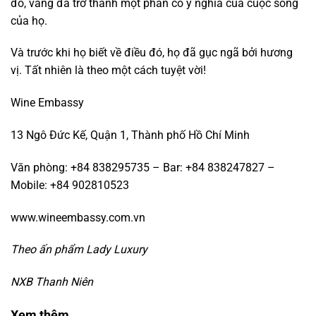
đó, vang đã trở thành một phần có ý nghĩa của cuộc sống
của họ.
Và trước khi họ biết về điều đó, họ đã gục ngã bởi hương
vị. Tất nhiên là theo một cách tuyệt vời!
Wine Embassy
13 Ngô Đức Kế, Quận 1, Thành phố Hồ Chí Minh
Văn phòng: +84 838295735 – Bar: +84 838247827 –
Mobile: +84 902810523
www.wineembassy.com.vn
Theo ấn phẩm Lady Luxury
NXB Thanh Niên
Xem thêm