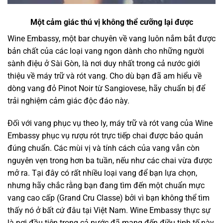
Một cảm giác thú vị không thể cưỡng lại được
Wine Embassy, một bar chuyên về vang luôn nắm bắt được
bản chất của các loại vang ngon dành cho những người
sành điệu ở Sài Gòn, là nơi duy nhất trong cả nước giới
thiệu về máy trữ và rót vang. Cho dù bạn đã am hiểu về
dòng vang đỏ Pinot Noir từ Sangiovese, hãy chuẩn bị để
trải nghiệm cảm giác độc đáo này.
Đối với vang phục vụ theo ly, máy trữ và rót vang của Wine
Embassy phục vụ rượu rót trực tiếp chai được bảo quản
đúng chuẩn. Các mùi vị và tính cách của vang vẫn còn
nguyên vẹn trong hơn ba tuần, nếu như các chai vừa được
mở ra. Tại đây có rất nhiều loại vang để bạn lựa chọn,
nhưng hãy chắc rằng bạn đang tìm đến một chuẩn mực
vang cao cấp (Grand Cru Classe) bởi vì bạn không thể tìm
thấy nó ở bất cứ đâu tại Việt Nam. Wine Embassy thực sự
là nơi đầu tiên trong cả nước đã mang đến điều tinh tế này.