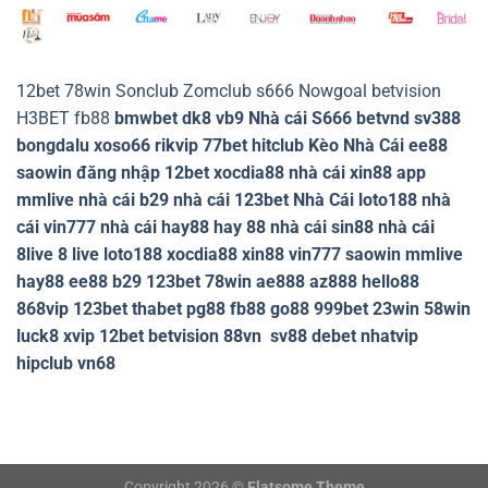
12bet
78win
Sonclub
Zomclub
s666
Nowgoal
betvision
H3BET
fb88
bmwbet
dk8
vb9
Nhà cái S666
betvnd
sv388
bongdalu
xoso66
rikvip
77bet
hitclub
Kèo Nhà Cái
ee88
saowin
đăng nhập 12bet
xocdia88
nhà cái xin88
app
mmlive
nhà cái b29
nhà cái 123bet
Nhà Cái loto188
nhà
cái vin777
nhà cái hay88
hay 88
nhà cái sin88
nhà cái
8live
8 live
loto188
xocdia88
xin88
vin777
saowin
mmlive
hay88
ee88
b29
123bet
78win
ae888
az888
hello88
868vip
123bet
thabet
pg88
fb88
go88
999bet
23win
58win
luck8
xvip
12bet
betvision
88vn
sv88
debet
nhatvip
hipclub
vn68
Copyright 2026 ©
Flatsome Theme