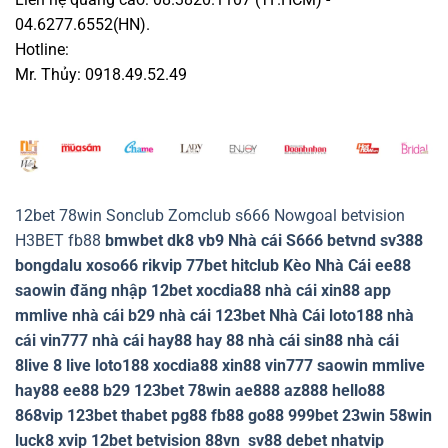
04.6277.6552(HN).
Hotline:
Mr. Thủy: 0918.49.52.49
12bet
78win
Sonclub
Zomclub
s666
Nowgoal
betvision
H3BET
fb88
bmwbet
dk8
vb9
Nhà cái S666
betvnd
sv388
bongdalu
xoso66
rikvip
77bet
hitclub
Kèo Nhà Cái
ee88
saowin
đăng nhập 12bet
xocdia88
nhà cái xin88
app
mmlive
nhà cái b29
nhà cái 123bet
Nhà Cái loto188
nhà
cái vin777
nhà cái hay88
hay 88
nhà cái sin88
nhà cái
8live
8 live
loto188
xocdia88
xin88
vin777
saowin
mmlive
hay88
ee88
b29
123bet
78win
ae888
az888
hello88
868vip
123bet
thabet
pg88
fb88
go88
999bet
23win
58win
luck8
xvip
12bet
betvision
88vn
sv88
debet
nhatvip