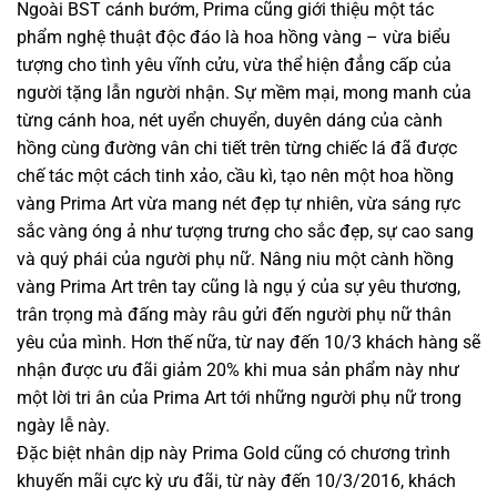
Ngoài BST cánh bướm, Prima cũng giới thiệu một tác
phẩm nghệ thuật độc đáo là hoa hồng vàng – vừa biểu
tượng cho tình yêu vĩnh cửu, vừa thể hiện đẳng cấp của
người tặng lẫn người nhận. Sự mềm mại, mong manh của
từng cánh hoa, nét uyển chuyển, duyên dáng của cành
hồng cùng đường vân chi tiết trên từng chiếc lá đã được
chế tác một cách tinh xảo, cầu kì, tạo nên một hoa hồng
vàng Prima Art vừa mang nét đẹp tự nhiên, vừa sáng rực
sắc vàng óng ả như tượng trưng cho sắc đẹp, sự cao sang
và quý phái của người phụ nữ. Nâng niu một cành hồng
vàng Prima Art trên tay cũng là ngụ ý của sự yêu thương,
trân trọng mà đấng mày râu gửi đến người phụ nữ thân
yêu của mình. Hơn thế nữa, từ nay đến 10/3 khách hàng sẽ
nhận được ưu đãi giảm 20% khi mua sản phẩm này như
một lời tri ân của Prima Art tới những người phụ nữ trong
ngày lễ này.
Đặc biệt nhân dịp này Prima Gold cũng có chương trình
khuyến mãi cực kỳ ưu đãi, từ này đến 10/3/2016, khách