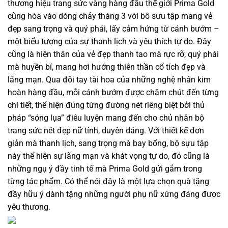
thương hiệu trang sức vàng hàng đầu thế giới Prima Gold
cũng hòa vào dòng chảy tháng 3 với bô sưu tập mang vẻ
đẹp sang trọng và quý phái, lấy cảm hứng từ cánh bướm –
một biểu tượng của sự thanh lịch và yêu thích tự do. Đây
cũng là hiện thân của vẻ đẹp thanh tao mà rực rỡ, quý phái
mà huyền bí, mang hơi hướng thiên thần cổ tích đẹp và
lãng mạn. Qua đôi tay tài hoa của những nghệ nhân kim
hoàn hàng đầu, mỗi cánh bướm được chăm chút đến từng
chi tiết, thể hiện đúng từng đường nét riêng biệt bởi thủ
pháp “sóng lụa” điêu luyện mang đến cho chủ nhân bộ
trang sức nét đẹp nữ tính, duyên dáng. Với thiết kế đơn
giản mà thanh lịch, sang trọng mà bay bổng, bộ sựu tập
này thể hiện sự lãng mạn và khát vọng tự do, đó cũng là
những ngụ ý đầy tinh tế mà Prima Gold gửi gắm trong
từng tác phẩm. Có thể nói đây là một lựa chọn quà tặng
đầy hữu ý dành tặng những người phụ nữ xứng đáng được
yêu thương.