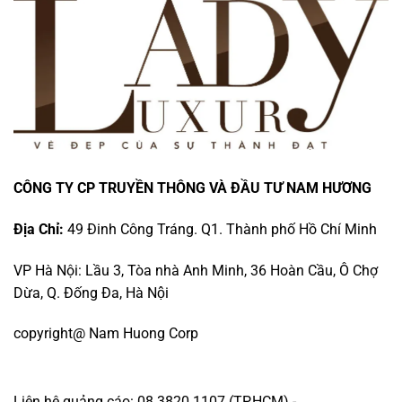
CÔNG TY CP TRUYỀN THÔNG VÀ ĐẦU TƯ NAM HƯƠNG
Địa Chỉ:
49 Đinh Công Tráng. Q1. Thành phố Hồ Chí Minh
VP Hà Nội: Lầu 3, Tòa nhà Anh Minh, 36 Hoàn Cầu, Ô Chợ
Dừa, Q. Đống Đa, Hà Nội
copyright@ Nam Huong Corp
Liên hệ quảng cáo: 08.3820.1107 (TP.HCM) -